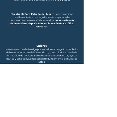
Nuestra Señora Estrella del Mar
es una comunidad
católica abierta a recibir y dispuesta a ayudar a las
personas que deseen vivir de acuerdo a
las enseñanzas
de Jesucristo, depositadas en la tradición Católica
Romana.
Valores
Nuestra comunidad se rige por los valores evangélicos recibidos
del ministerio terrenal de Jesucristo y transmitidos a través de
la tradición de la iglesia. Solidaridad de unos con otros, ayuda
mutua y sana convivencia son parte fundamental de nuestros
actos.
Comunidad
Solidaridad, ayuda mutua y sana convivencia son
parte fundamental de nuestros actos. ¡Únete a
nosotros! Regístrate en nuestra comunidad.
Nuestra Parroquia
Somos una comunidad bilingüe empeñada en la convivencia y
en el compartir valores culturales que nos unan como
hermanos, hijos de un mismo padre espiritual.
1385 Michigan Avenue P.O. Box 426
Technology and Use Policy
Alviso, CA
© 2024 YGB Design
(408) 263 2121